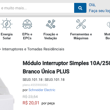
Olá,
Faça seu lo
Energia
EPIs e
Fixação e
Ferramentas e
Mot
Solar
EPCs
Vedação
Máquinas
Bo
Interruptores e Tomadas Residênciais
Módulo Interruptor Simples 10A/2
Branco Única PLUS
SEU3.101.18
|
SEU3.101.18
pleno-4555900082
por
Schneider Electric
R$ 23,54
R$ 20,01
por peça