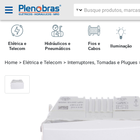
Filtrar por área
Pesquisar produtos
Elétrica e
Hidráulicos e
Fios e
Iluminação
Telecom
Pneumáticos
Cabos
Home
Elétrica e Telecom
Interruptores, Tomadas e Plugues