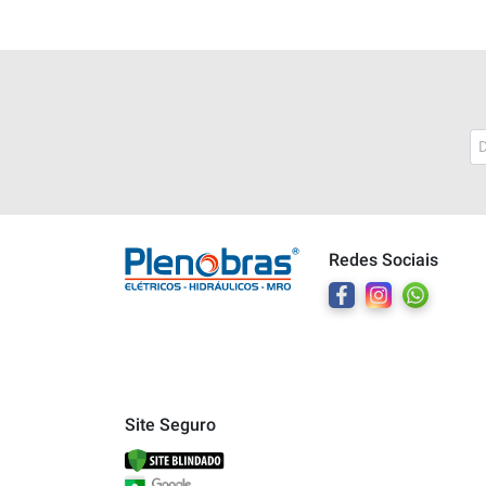
Plenobras
Online
Redes Sociais
Bem vindo a Plenobras! Aqui você
encontra toda a linha de materiais
elétricos, hidráulicos e MRO.
O que você deseja?
Dúvidas técnicas sobre produtos
Site Seguro
Informações sobre um pedido