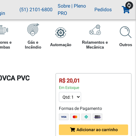
Sobre
|
Pleno
(51) 2101-6800
Pedidos
gin
PRO
ores e
Gás e
Rolamentos e
Automação
Outros
mbas
Incêndio
Mecânica
50VCA PVC
R$ 20,01
Em Estoque
Formas de Pagamento
Adicionar ao carrinho