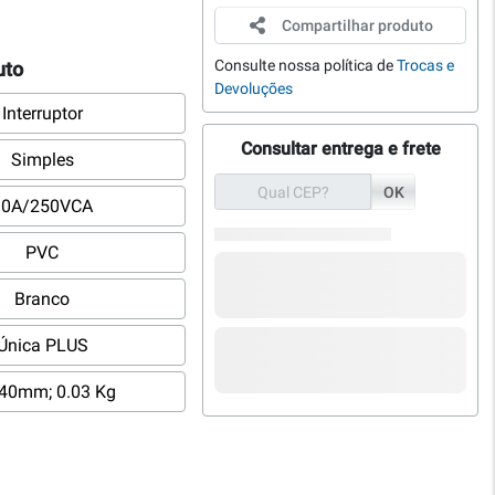
Compartilhar produto
Consulte nossa política de
Trocas e
uto
Devoluções
Interruptor
Consultar entrega e frete
Simples
OK
10A/250VCA
PVC
Branco
Única PLUS
40mm; 0.03 Kg