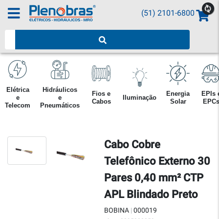
(51) 2101-6800
Pesquisar produtos
Elétrica
Hidráulicos
Fios e
Energia
EPIs 
e
e
Iluminação
Cabos
Solar
EPC
Telecom
Pneumáticos
Cabo Cobre
Telefônico Externo 30
Pares 0,40 mm² CTP
APL Blindado Preto
BOBINA
|
000019