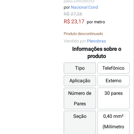
pleno-2295300253
por
Nacional Cond
R$ 27,26
R$ 23,17
por metro
Produto descontinuado
Vendido por
Plenobras
Informações sobre o
produto
Tipo
Telefônico
Aplicação
Externo
Número de
30 pares
Pares
Seção
0,40 mm²
(Milímetro