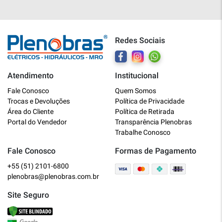
Redes Sociais
Atendimento
Institucional
Plenobras
Fale Conosco
Quem Somos
Online
Trocas e Devoluções
Política de Privacidade
Área do Cliente
Política de Retirada
Bem vindo a Plenobras! Aqui você
Portal do Vendedor
Transparência Plenobras
encontra toda a linha de materiais
Trabalhe Conosco
elétricos, hidráulicos e MRO.
Fale Conosco
Formas de Pagamento
+55 (51) 2101-6800
O que você deseja?
plenobras@plenobras.com.br
Dúvidas técnicas sobre produtos
Site Seguro
Informações sobre um pedido
Falar com um atendente