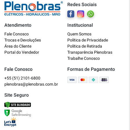
Redes Sociais
Atendimento
Institucional
Plenobras
Fale Conosco
Quem Somos
Online
Trocas e Devoluções
Política de Privacidade
Área do Cliente
Política de Retirada
Bem vindo a Plenobras! Aqui você
Portal do Vendedor
Transparência Plenobras
encontra toda a linha de materiais
Trabalhe Conosco
elétricos, hidráulicos e MRO.
Fale Conosco
Formas de Pagamento
+55 (51) 2101-6800
O que você deseja?
plenobras@plenobras.com.br
Dúvidas técnicas sobre produtos
Site Seguro
Informações sobre um pedido
Falar com um atendente