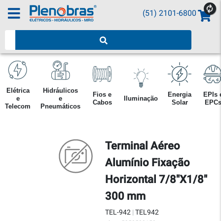
(51) 2101-6800
Pesquisar produtos
Elétrica
Hidráulicos
Fios e
Energia
EPIs 
e
e
Iluminação
Cabos
Solar
EPC
Telecom
Pneumáticos
Terminal Aéreo
Alumínio Fixação
Horizontal 7/8"X1/8"
300 mm
TEL-942
|
TEL942