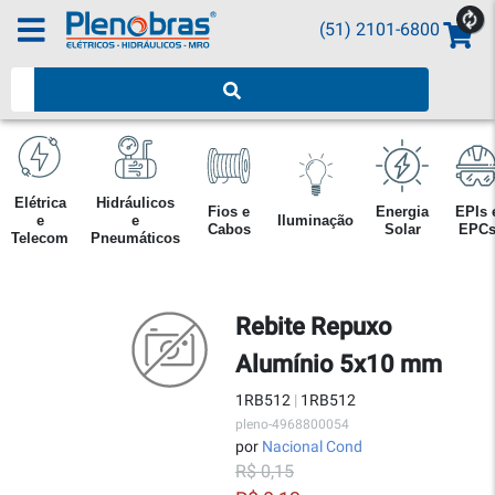
(51) 2101-6800
Pesquisar produtos
Elétrica
Hidráulicos
Fios e
Energia
EPIs 
e
e
Iluminação
Cabos
Solar
EPC
Telecom
Pneumáticos
Rebite Repuxo
Alumínio 5x10 mm
1RB512
|
1RB512
pleno-4968800054
por
Nacional Cond
R$ 0,15