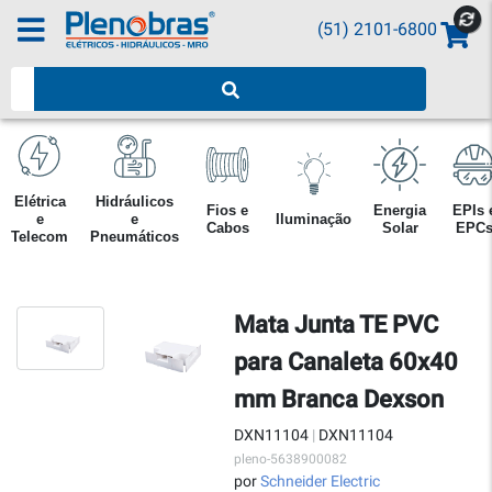
(51) 2101-6800
Pesquisar produtos
Elétrica
Hidráulicos
Fios e
Energia
EPIs 
e
e
Iluminação
Cabos
Solar
EPC
Telecom
Pneumáticos
Mata Junta TE PVC
para Canaleta 60x40
mm Branca Dexson
DXN11104
|
DXN11104
pleno-5638900082
por
Schneider Electric