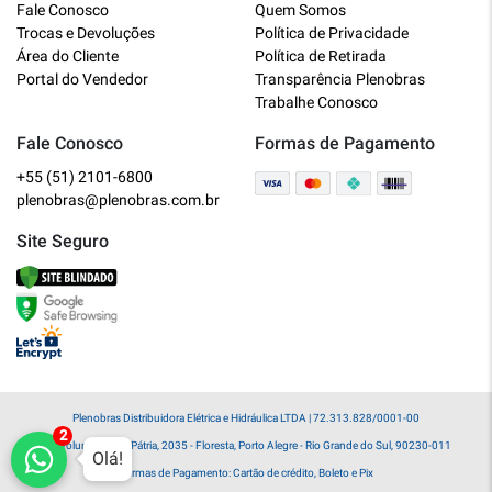
Fale Conosco
Quem Somos
Online
Trocas e Devoluções
Política de Privacidade
Área do Cliente
Política de Retirada
Bem vindo a Plenobras! Aqui você
Portal do Vendedor
Transparência Plenobras
encontra toda a linha de materiais
Trabalhe Conosco
elétricos, hidráulicos e MRO.
Fale Conosco
Formas de Pagamento
+55 (51) 2101-6800
O que você deseja?
plenobras@plenobras.com.br
Dúvidas técnicas sobre produtos
Site Seguro
Informações sobre um pedido
Falar com um atendente
Plenobras Distribuidora Elétrica e Hidráulica LTDA | 72.313.828/0001-00
Av. Voluntários da Pátria, 2035 - Floresta, Porto Alegre - Rio Grande do Sul, 90230-011
Olá!
Formas de Pagamento: Cartão de crédito, Boleto e Pix