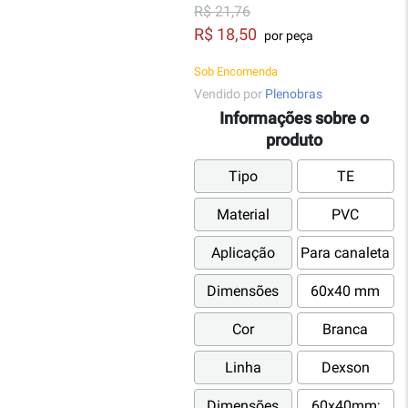
R$ 21,76
R$ 18,50
por peça
Sob Encomenda
Vendido por
Plenobras
Informações sobre o
produto
Tipo
TE
Material
PVC
Aplicação
Para canaleta
Dimensões
60x40 mm
Cor
Branca
Linha
Dexson
Dimensões
60x40mm;