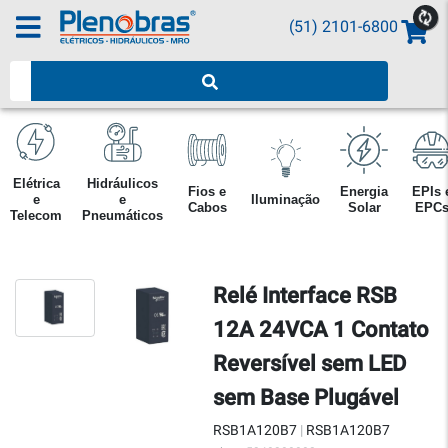
(51) 2101-6800
Pesquisar produtos
Elétrica
Hidráulicos
Fios e
Energia
EPIs 
e
e
Iluminação
Cabos
Solar
EPC
Telecom
Pneumáticos
Relé Interface RSB
12A 24VCA 1 Contato
Reversível sem LED
sem Base Plugável
RSB1A120B7
|
RSB1A120B7