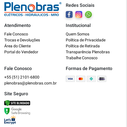
Redes Sociais
Atendimento
Institucional
Plenobras
Fale Conosco
Quem Somos
Online
Trocas e Devoluções
Política de Privacidade
Área do Cliente
Política de Retirada
Bem vindo a Plenobras! Aqui você
Portal do Vendedor
Transparência Plenobras
encontra toda a linha de materiais
Trabalhe Conosco
elétricos, hidráulicos e MRO.
Fale Conosco
Formas de Pagamento
+55 (51) 2101-6800
O que você deseja?
plenobras@plenobras.com.br
Dúvidas técnicas sobre produtos
Site Seguro
Informações sobre um pedido
Falar com um atendente