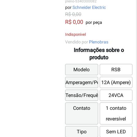
pleno-5340300082
por
Schneider Electric
R$ 0,00
R$ 0,00
por peça
Indisponível
Vendido por
Plenobras
Informações sobre o
produto
Modelo
RSB
Amperagem/Potência
12A (Ampere)
Tensão/Frequência
24VCA
Contato
1 contato
reversível
Tipo
Sem LED