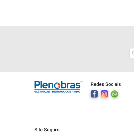
Plenobras
Online
Redes Sociais
Bem vindo a Plenobras! Aqui você
encontra toda a linha de materiais
elétricos, hidráulicos e MRO.
O que você deseja?
Dúvidas técnicas sobre produtos
Site Seguro