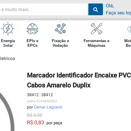
Olá,
Faça seu lo
Energia
EPIs e
Fixação e
Ferramentas e
Mot
Solar
EPCs
Vedação
Máquinas
Bo
letricos
Marcador Identificador Encaixe PVC
Cabos Amarelo Duplix
38412
|
38412
pleno-5269800003
por
Cemar Legrand
R$ 0,98
R$ 0,83
por peça