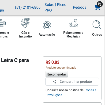
Sobre
|
Pleno
(51) 2101-6800
Pedidos
gin
PRO
ores e
Gás e
Rolamentos e
Automação
Outros
mbas
Incêndio
Mecânica
 Letra C para
R$ 0,83
Produto descontinuado
Encomendar
Compartilhar produto
Consulte nossa política de
Trocas e
Devoluções